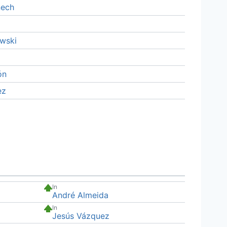
ech
wski
ón
ez
In
André Almeida
In
Jesús Vázquez