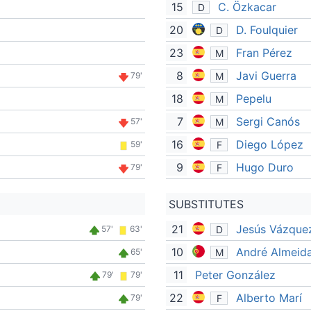
15
C. Özkacar
D
20
D. Foulquier
D
23
Fran Pérez
M
8
Javi Guerra
M
79'
18
Pepelu
M
7
Sergi Canós
M
57'
16
Diego López
F
59'
9
Hugo Duro
F
79'
SUBSTITUTES
21
Jesús Vázque
D
57'
63'
10
André Almeid
M
65'
11
Peter González
79'
79'
22
Alberto Marí
F
79'