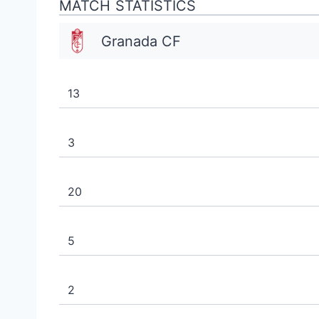
MATCH STATISTICS
Granada CF
13
3
20
5
2