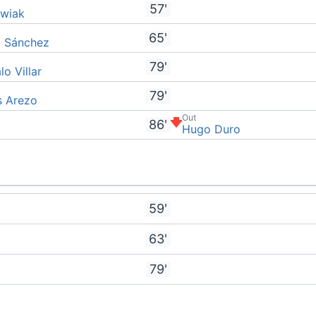
57'
źwiak
65'
d Sánchez
79'
o Villar
79'
s Arezo
Out
86'
Hugo Duro
59'
63'
79'