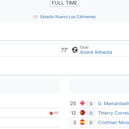
FULL TIME
Estadio Nuevo Los Cármenes
Goal
77'
André Almeida
25
G. Mamardashv
G
12
Thierry Correi
D
65'
3
Cristhian Mos
D