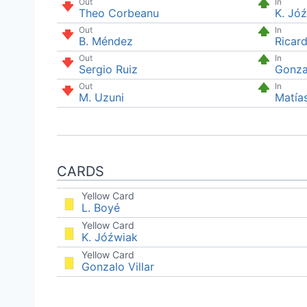
Out
In
Theo Corbeanu
K. Jó
Out
In
B. Méndez
Ricar
Out
In
Sergio Ruiz
Gonzal
Out
In
M. Uzuni
Matía
CARDS
Yellow Card
L. Boyé
Yellow Card
K. Jóźwiak
Yellow Card
Gonzalo Villar