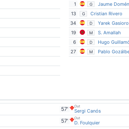
1
Jaume Domén
G
13
Cristian Rivero
G
34
Yarek Gasioro
D
19
S. Amallah
M
6
Hugo Guillam
D
27
Pablo Gozálb
M
Out
57'
Sergi Canós
Out
57'
D. Foulquier