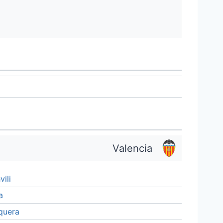
Valencia
ili
a
quera