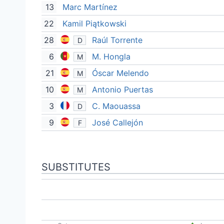
13
Marc Martínez
22
Kamil Piątkowski
28
Raúl Torrente
D
6
M. Hongla
M
21
Óscar Melendo
M
10
Antonio Puertas
M
3
C. Maouassa
D
9
José Callejón
F
SUBSTITUTES