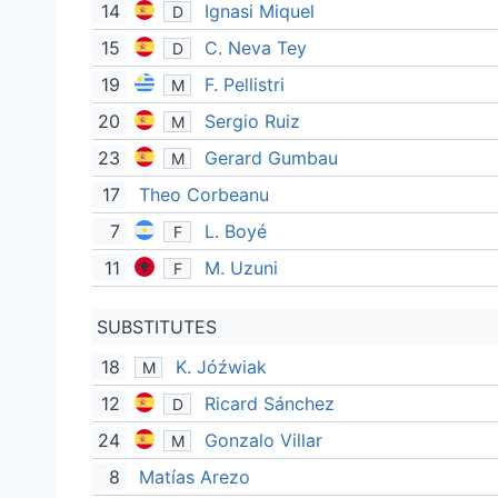
14
Ignasi Miquel
D
15
C. Neva Tey
D
19
F. Pellistri
M
20
Sergio Ruiz
M
23
Gerard Gumbau
M
17
Theo Corbeanu
7
L. Boyé
F
11
M. Uzuni
F
SUBSTITUTES
18
K. Jóźwiak
M
12
Ricard Sánchez
D
24
Gonzalo Villar
M
8
Matías Arezo