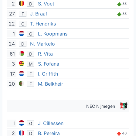
2
S. Voet
D
88'
27
J. Braaf
F
88'
22
T. Hendriks
G
1
L. Koopmans
G
24
N. Markelo
D
61
R. Vita
D
3
S. Fofana
M
17
I. Griffith
F
20
M. Belkheir
F
NEC Nijmegen
1
J. Cillessen
G
2
B. Pereira
D
46'