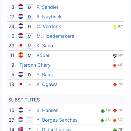
3
P. Sandler
D
17
B. Nuytinck
D
24
C. Verdonk
D
87'
6
M. Hoedemakers
M
23
K. Sano
M
11
Róber
M
59'
9
Tjaronn Chery
46'
5
Y. Baas
D
18
K. Ogawa
F
76'
SUBSTITUTES
10
S. Hansen
F
46'
76'
27
Y. Borges Sanches
F
46'
83'
14
L. Olden Larsen
F
76'