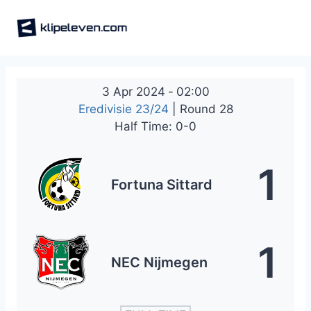
Skip
to
content
3 Apr 2024
-
02:00
Eredivisie 23/24
| Round 28
Half Time: 0-0
1
Fortuna Sittard
1
NEC Nijmegen