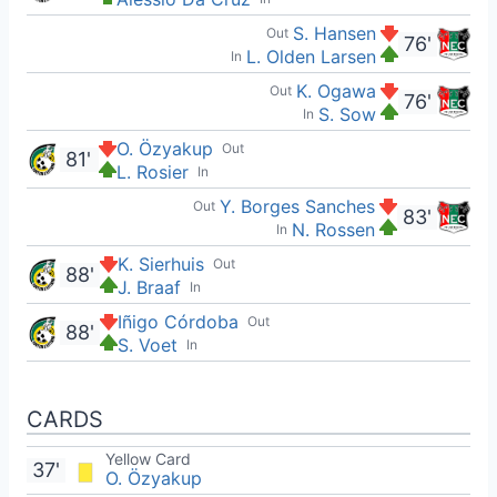
S. Hansen
Out
76'
L. Olden Larsen
In
K. Ogawa
Out
76'
S. Sow
In
O. Özyakup
Out
81'
L. Rosier
In
Y. Borges Sanches
Out
83'
N. Rossen
In
K. Sierhuis
Out
88'
J. Braaf
In
Iñigo Córdoba
Out
88'
S. Voet
In
CARDS
Yellow Card
37'
O. Özyakup