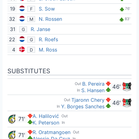
19
S. Sow
F
76'
32
N. Rossen
M
83'
31
R. Janse
G
22
R. Roefs
G
4
M. Ross
D
SUBSTITUTES
B. Pereira
Out
46'
S. Hansen
In
Tjaronn Chery
Out
46'
Y. Borges Sanches
In
A. Halilović
Out
71'
K. Peterson
In
R. Oratmangoen
Out
71'
Alessio Da Cruz
In