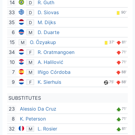
14
R. Guth
D
33
D. Siovas
D
90'
35
M. Dijks
D
6
D. Duarte
M
15
O. Özyakup
M
37'
81'
34
R. Oratmangoen
F
71'
10
A. Halilović
M
71'
7
Iñigo Córdoba
M
88'
9
K. Sierhuis
F
75'
88'
SUBSTITUTES
23
Alessio Da Cruz
71'
8
K. Peterson
71'
32
L. Rosier
M
81'