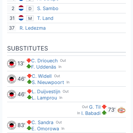
2
S. Sambo
D
31
T. Land
M
37
R. Ledezma
SUBSTITUTES
C. Driouech
Out
13'
F. Uddenäs
In
C. Widell
Out
46'
S. Nieuwpoort
In
L. Duijvestijn
Out
46'
L. Lamprou
In
G. Til
Out
73'
I. Babadi
In
C. Sandra
Out
83'
E. Omorowa
In