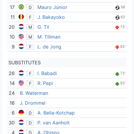
17
Mauro Júnior
D
58'
11
J. Bakayoko
F
62'
20
G. Til
M
73'
10
M. Tillman
M
9
L. de Jong
F
83'
SUBSTITUTES
26
I. Babadi
F
73'
14
R. Pepi
F
83'
24
B. Waterman
16
J. Drommel
6
A. Bella-Kotchap
D
30
P. van Aanholt
D
4
A. Obispo
D