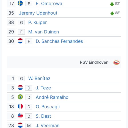
17
E. Omorowa
F
83'
35
Jeremy Udenhout
88'
38
P. Kuiper
G
29
M. van Duinen
F
30
D. Sanches Fernandes
F
PSV Eindhoven
1
W. Benítez
G
3
J. Teze
D
5
André Ramalho
D
18
O. Boscagli
D
8
S. Dest
D
23
J. Veerman
M