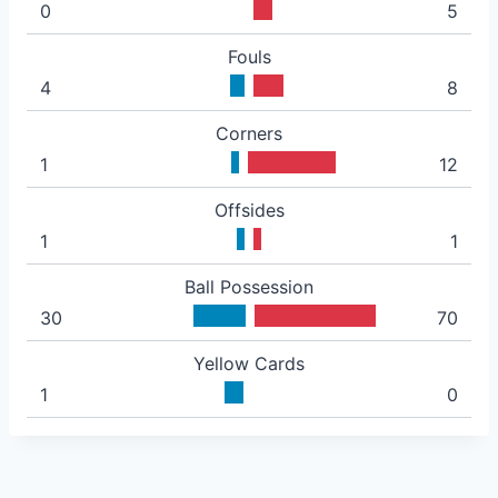
0
5
Fouls
4
8
Corners
1
12
Offsides
1
1
Ball Possession
30
70
Yellow Cards
1
0