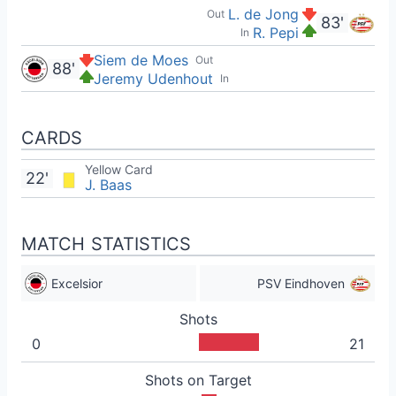
L. de Jong
Out
83'
R. Pepi
In
Siem de Moes
Out
88'
Jeremy Udenhout
In
CARDS
Yellow Card
22'
J. Baas
MATCH STATISTICS
Excelsior
PSV Eindhoven
Shots
0
21
Shots on Target