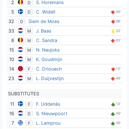
2
S. Horemans
D
5
C. Widell
D
46'
32
Siem de Moes
D
88'
33
J. Baas
M
22'
8
C. Sandra
M
83'
15
N. Naujoks
M
10
K. Goudmijn
M
14
C. Driouech
F
13'
23
L. Duijvestijn
M
46'
SUBSTITUTES
11
F. Uddenäs
F
13'
16
S. Nieuwpoort
D
46'
7
L. Lamprou
F
46'