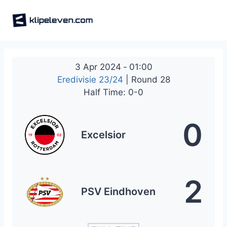
Skip
to
content
3 Apr 2024
-
01:00
Eredivisie 23/24
| Round 28
Half Time: 0-0
0
Excelsior
2
PSV Eindhoven